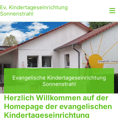
Ev. Kindertageseinrichtung
Sonnenstrahl
Evangelische Kindertageseinrichtung
Sonnenstrahl
Herzlich Willkommen auf der
Homepage der evangelischen
Kindertageseinrichtung